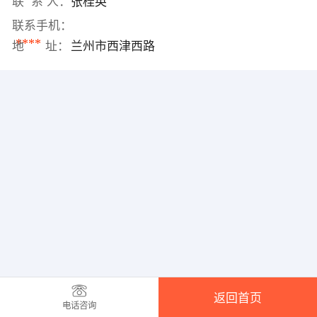
联 系 人：
张桂英
联系手机：
****
地 址：
兰州市西津西路
返回首页
电话咨询