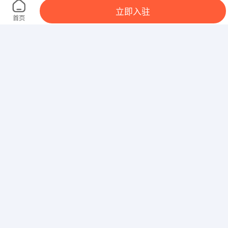
立即入驻
兰州市
首页
甘肃舒豪装饰设计工程有限公司
榆中县紫御华府A区东侧
甘肃中睿教育集团科技有限公司
兰州市七里河区
甘肃影煜文化传媒有限责任公司
平凉市华亭市上美
湖北太初企业管理顾问有限公司兰州分公司
兰石豪布斯卡企业总部基地3号楼608