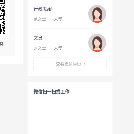
行政/后勤
范女士
·
大专
文员
息
罗女士
·
大专
查看更多简历
微信扫一扫找工作