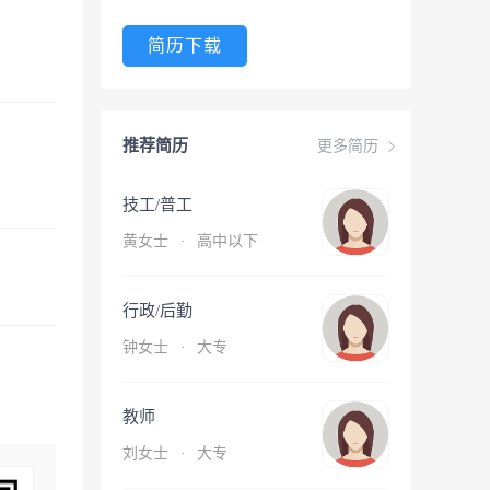
简历下载
推荐简历
更多简历
技工/普工
黄女士
·
高中以下
行政/后勤
钟女士
·
大专
教师
刘女士
·
大专